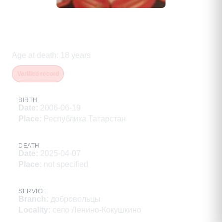
Тухватуллин Дмитрий
Валерьевич
Age at death
:
18
years
Verified record
BIRTH
Date
:
2006-06-19
Place
:
Республика Татарстан
DEATH
Date
:
2025-04-07
Place
:
not specified
SERVICE
Branch
:
добровольцы
Locality
:
село Ленино-Кокушкино