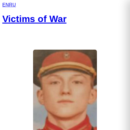
EN
RU
Victims of War