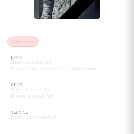
Учайкин Анатолий Анатольевич
Verified record
BIRTH
Date
:
not specified
Place
:
Томская область, с. Кожевниково
DEATH
Date
:
2025-03-20
Place
:
not specified
SERVICE
Rank
:
Заключенный