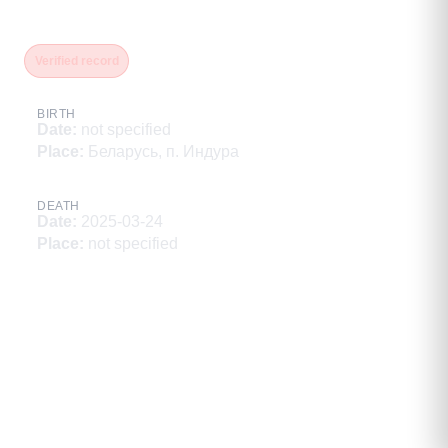
Урбанович Пётр
Verified record
BIRTH
Date
:
not specified
Place
:
Беларусь, п. Индура
DEATH
Date
:
2025-03-24
Place
:
not specified