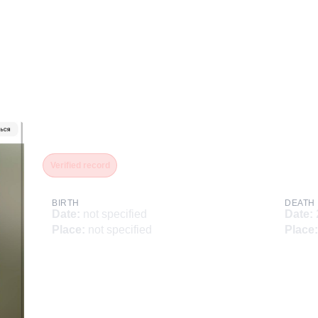
Утробин Сергей Николае
Verified record
BIRTH
DEATH
Date
:
not specified
Date
:
Place
:
not specified
Place
: