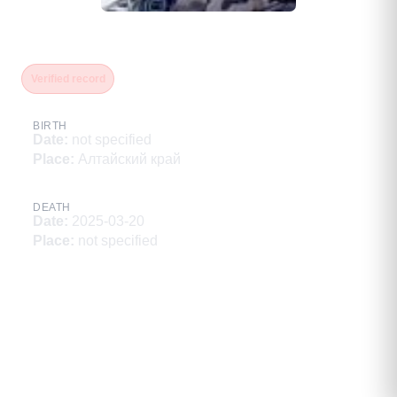
Ваал Алексей Юрьевич
Verified record
BIRTH
Date
:
not specified
Place
:
Алтайский край
DEATH
Date
:
2025-03-20
Place
:
not specified