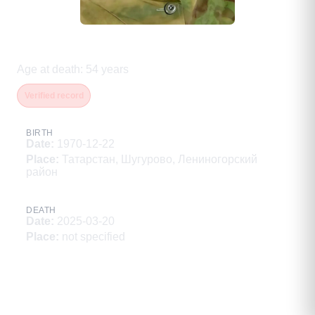
Вафин Рашит Гаделович
Age at death
:
54
years
Verified record
BIRTH
Date
:
1970-12-22
Place
:
Татарстан, Шугурово, Лениногорский
район
DEATH
Date
:
2025-03-20
Place
:
not specified