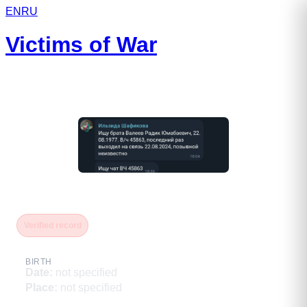
EN
RU
Victims of War
Валеев Радик Юмабаевич
Verified record
BIRTH
Date
:
not specified
Place
:
not specified