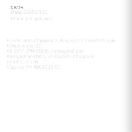
DEATH
Date
:
2025-03-21
Place
:
not specified
Description
Pp Ильзида Шафикова, Ищу брата Валеев Радик 
Юмабаевич, 22

08.1977. В/Ч 45863, последний раз

выходил на связь 22.08.2024, позывной

неизвестно 04

Ищу чат ВЧ 45863 18-06