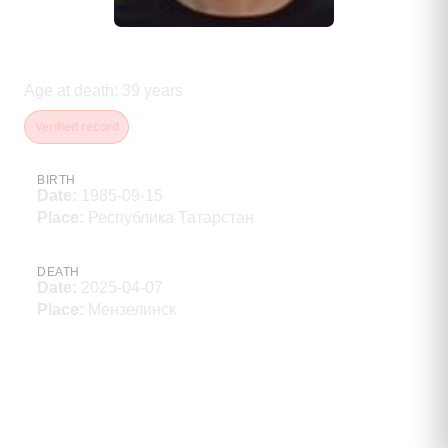
Валеев Рамиль Рашитович
Age at death
:
39
years
Verified record
BIRTH
Date
:
1985-09-15
Place
:
Республика Татарстан
DEATH
Date
:
2025-04-07
Place
:
Мензелинск