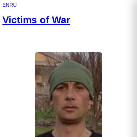
EN
RU
Victims of War