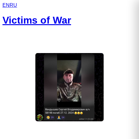
EN
RU
Victims of War
Вандышев Сергей