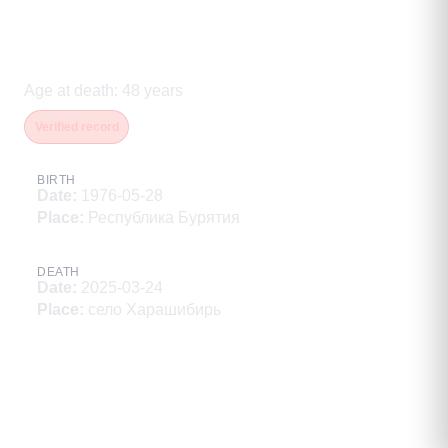
Варфоломеев Андрей
Михайлович
Age at death
:
48
years
Verified record
BIRTH
Date
:
1976-05-28
Place
:
Республика Бурятия
DEATH
Date
:
2025-03-24
Place
:
село Харашибирь