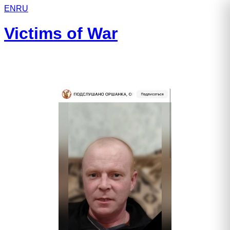
EN
RU
Victims of War