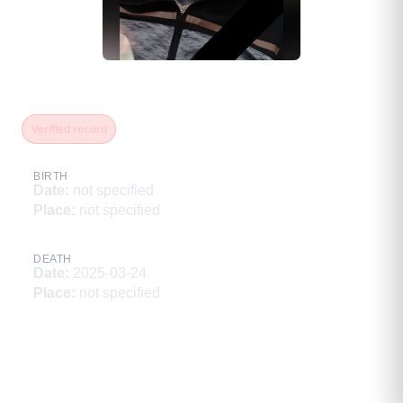
Васенев Алексей Анатольевич
Verified record
BIRTH
Date
:
not specified
Place
:
not specified
DEATH
Date
:
2025-03-24
Place
:
not specified