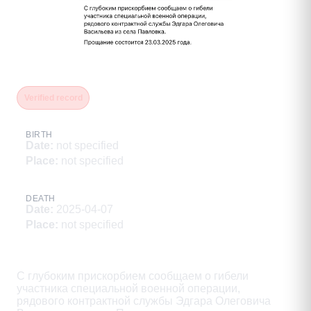
Васильев Эдгар Олегович
Verified record
BIRTH
Date
:
not specified
Place
:
not specified
DEATH
Date
:
2025-04-07
Place
:
not specified
Description
С глубоким прискорбием сообщаем о гибели

участника специальной военной операции,

рядового контрактной службы Эдгара Олеговича
