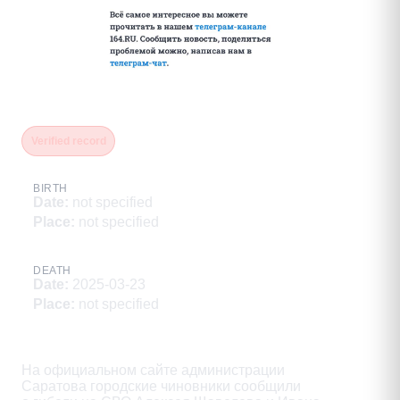
Величко Виктор Николаевич
Verified record
BIRTH
Date
:
not specified
Place
:
not specified
DEATH
Date
:
2025-03-23
Place
:
not specified
Description
На официальном сайте администрации

Саратова городские чиновники сообщили
