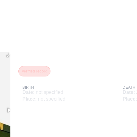
Великоцкий Сергей Серг
Verified record
BIRTH
DEATH
Date
:
not specified
Date
:
Place
:
not specified
Place
: