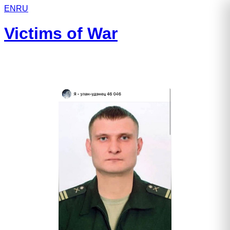
EN
RU
Victims of War