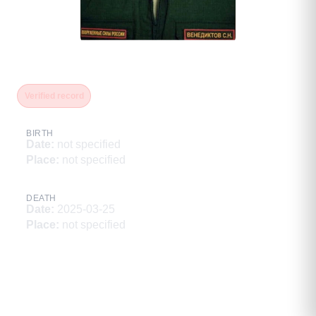
Венедиктов Сергей Николаевич
Verified record
BIRTH
Date
:
not specified
Place
:
not specified
DEATH
Date
:
2025-03-25
Place
:
not specified