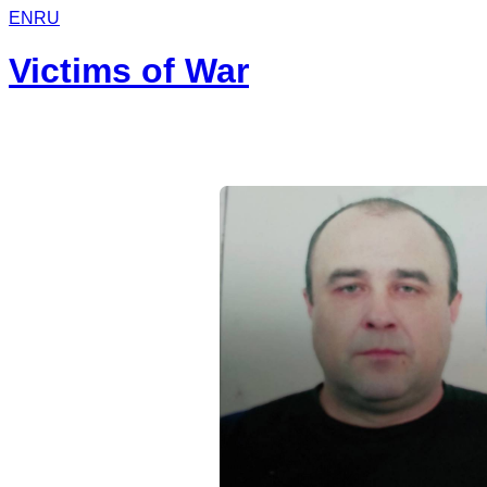
EN
RU
Victims of War