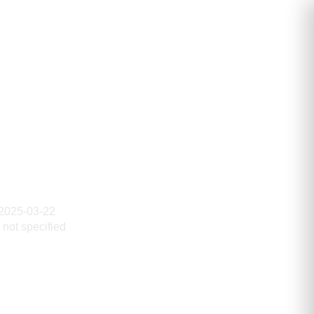
вгеньевич
2025-03-22
not specified