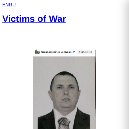
EN
RU
Victims of War