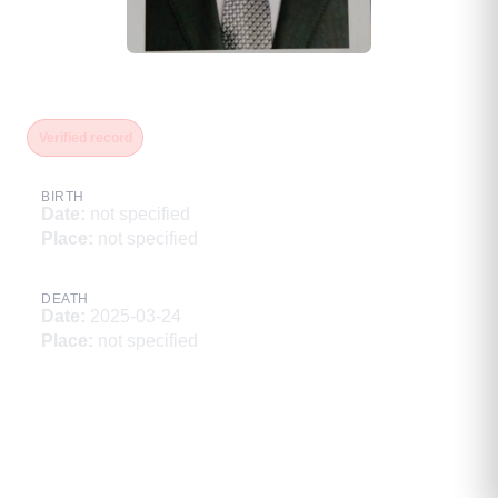
Юшкин Василий Николаевич
Verified record
BIRTH
Date
:
not specified
Place
:
not specified
DEATH
Date
:
2025-03-24
Place
:
not specified