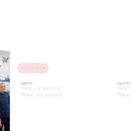
Загороднев Эдуард Викт
Verified record
BIRTH
DEATH
Date
:
not specified
Date
:
Place
:
not specified
Place
: