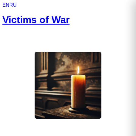
EN
RU
Victims of War
Зема Иван Вячеславович