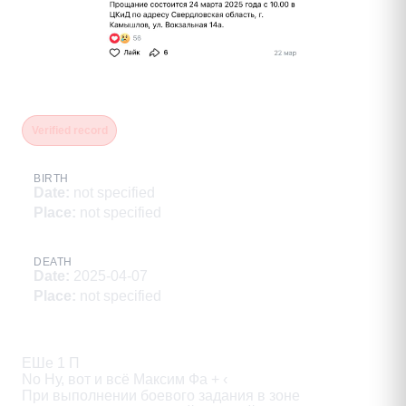
Желнин Михаил Викторович
Verified record
BIRTH
Date
:
not specified
Place
:
not specified
DEATH
Date
:
2025-04-07
Place
:
not specified
Description
ЕШе 1 П

No Ну, вот и всё Максим Фа + ‹

При выполнении боевого задания в зоне
