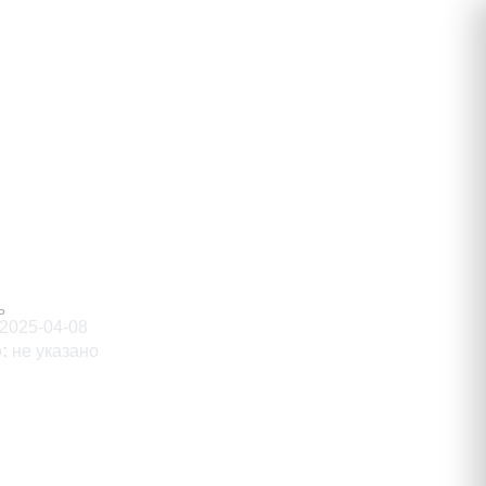
тамович
Ь
2025-04-08
о
:
не указано