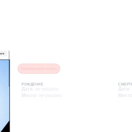
Абдулалимов Руслан Рас
Проверенная запись
РОЖДЕНИЕ
СМЕРТ
Дата
:
не указано
Дата
:
Место
:
не указано
Мест