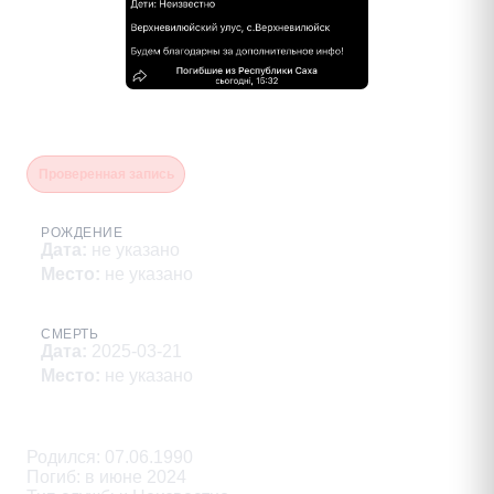
Адамов Александр Васильевич
Проверенная запись
РОЖДЕНИЕ
Дата
:
не указано
Место
:
не указано
СМЕРТЬ
Дата
:
2025-03-21
Место
:
не указано
Описание
Родился: 07.06.1990

Погиб: в июне 2024
