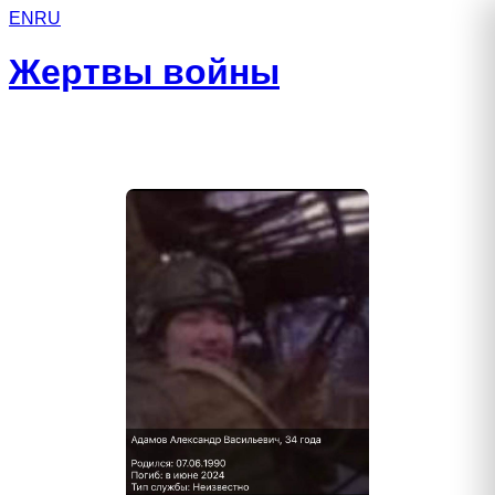
EN
RU
Жертвы войны