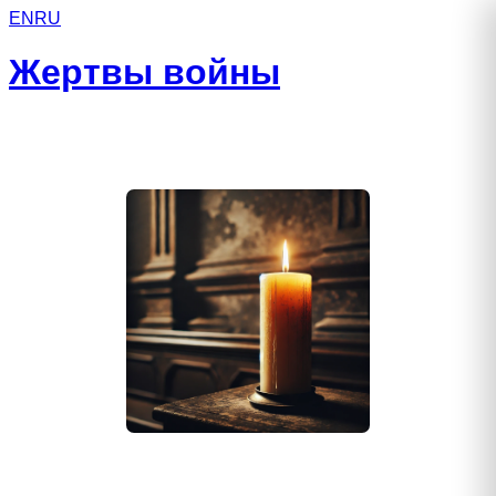
EN
RU
Жертвы войны
Агбаан Март