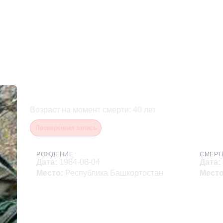
Ахмадиев Игорь Саляеви
Возраст на момент смерти
:
40
лет
Проверенная запись
РОЖДЕНИЕ
СМЕРТ
Дата
:
1984-08-04
Дата
:
Место
:
Республика Башкортостан
Мест