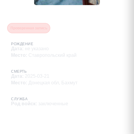
Ахматов Евгений Алексеевич
Проверенная запись
РОЖДЕНИЕ
Дата
:
не указано
Место
:
Ставропольский край
СМЕРТЬ
Дата
:
2025-03-21
Место
:
Донецкая обл, Бахмут
СЛУЖБА
Род войск
:
заключенные