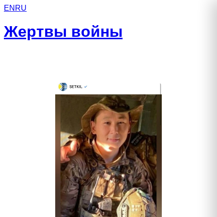
EN
RU
Жертвы войны