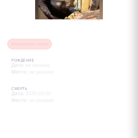
Ак Отчугаш Нилович
Проверенная запись
РОЖДЕНИЕ
Дата
:
не указано
Место
:
не указано
СМЕРТЬ
Дата
:
2025-03-20
Место
:
не указано