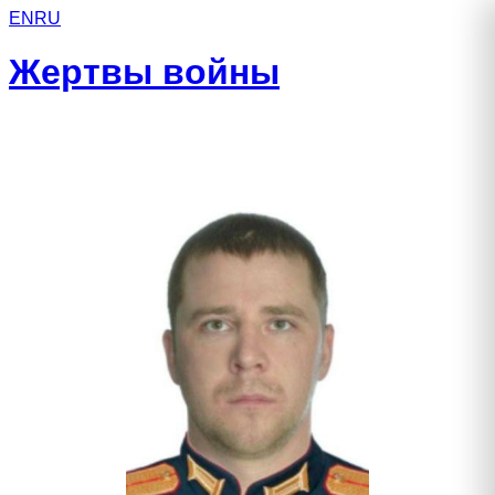
EN
RU
Жертвы войны