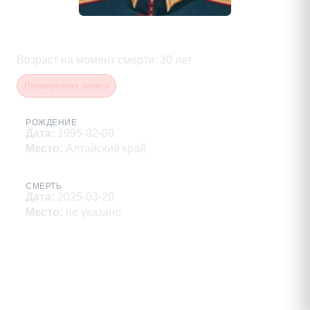
Акулов Константин Андреевич
Возраст на момент смерти
:
30
лет
Проверенная запись
РОЖДЕНИЕ
Дата
:
1995-02-09
Место
:
Алтайский край
СМЕРТЬ
Дата
:
2025-03-20
Место
:
не указано