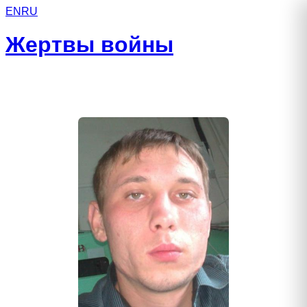
EN
RU
Жертвы войны