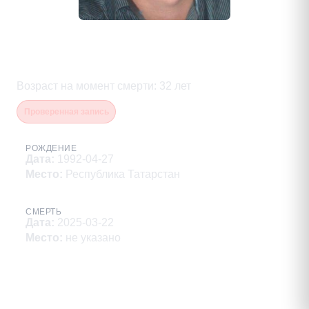
Алексеев Евгений
Александрович
Возраст на момент смерти
:
32
лет
Проверенная запись
РОЖДЕНИЕ
Дата
:
1992-04-27
Место
:
Республика Татарстан
СМЕРТЬ
Дата
:
2025-03-22
Место
:
не указано