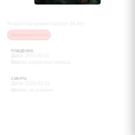
Алексеев Никита Алексеевич
Возраст на момент смерти
:
24
лет
Проверенная запись
РОЖДЕНИЕ
Дата
:
2001-01-11
Место
:
Кировская область
СМЕРТЬ
Дата
:
2025-03-22
Место
:
не указано