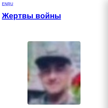
EN
RU
Жертвы войны