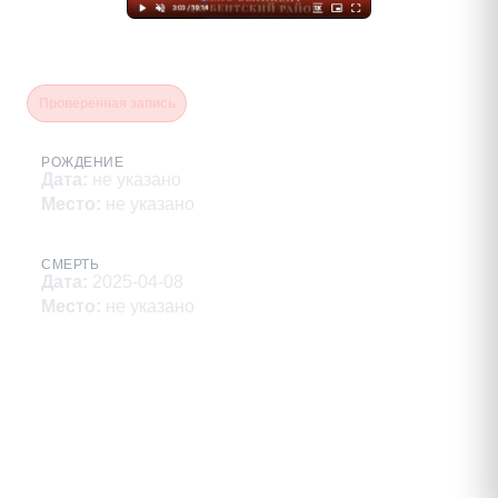
Алирзаев Рафаэль Джалил
Проверенная запись
РОЖДЕНИЕ
Дата
:
не указано
Место
:
не указано
СМЕРТЬ
Дата
:
2025-04-08
Место
:
не указано