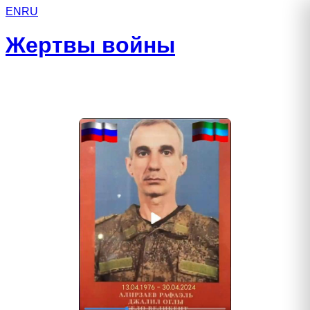
EN
RU
Жертвы войны