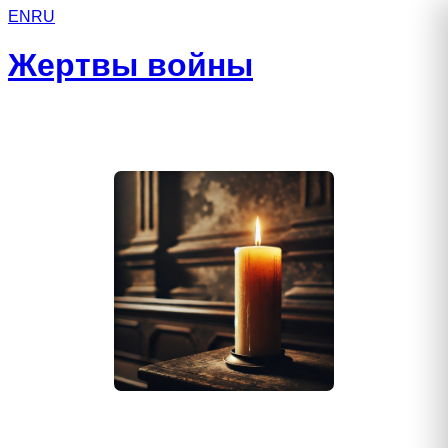
EN
RU
Жертвы войны
Амелькин Кирилл Олегович