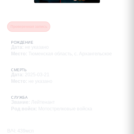
Апроду Николай Валерьевич
Проверенная запись
РОЖДЕНИЕ
Дата
:
не указано
Место
:
Тюменская область, с. Архангельское
СМЕРТЬ
Дата
:
2025-03-21
Место
:
не указано
СЛУЖБА
Звание
:
Лейтенант
Род войск
:
Мотострелковые войска
Описание
В/Ч: 439мсп