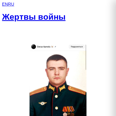
EN
RU
Жертвы войны