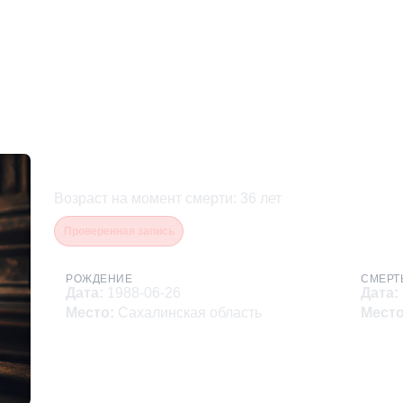
Ашихмин Александр Юрь
Возраст на момент смерти
:
36
лет
Проверенная запись
РОЖДЕНИЕ
СМЕРТ
Дата
:
1988-06-26
Дата
:
Место
:
Сахалинская область
Мест