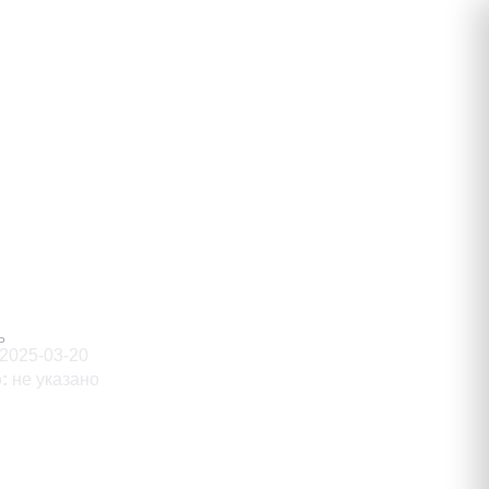
евич
Ь
2025-03-20
о
:
не указано