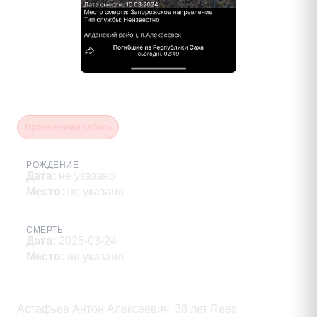
Астафьев Антон Алексеевич
Проверенная запись
РОЖДЕНИЕ
Дата
:
не указано
Место
:
не указано
СМЕРТЬ
Дата
:
2025-03-24
Место
:
не указано
Описание
Астафьев Антон Алексеевич, 38 лет Rees
