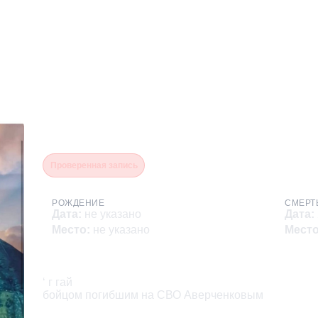
Аверченков Роман Викто
Проверенная запись
РОЖДЕНИЕ
СМЕРТ
Дата
:
не указано
Дата
:
Место
:
не указано
Мест
Описание
‘ г гай

бойцом погибшим на СВО Аверченковым