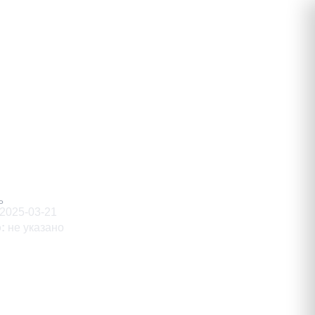
рович
Ь
2025-03-21
о
:
не указано