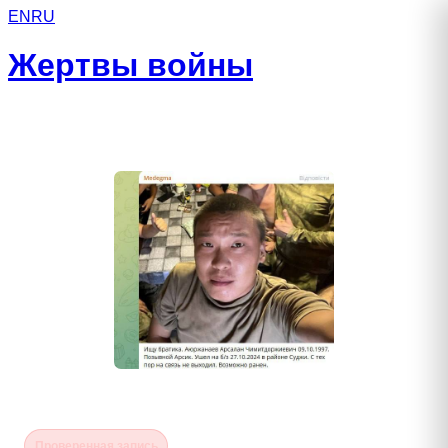
EN
RU
Жертвы войны
Аюржанаев Арсалан
Проверенная запись