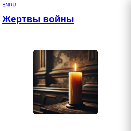
EN
RU
Жертвы войны
Баданов Эремей Михайлович