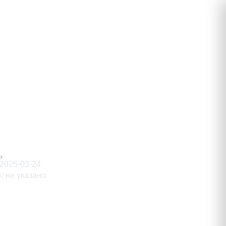
ндрович
Ь
2025-03-24
о
:
не указано