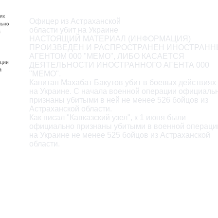
Описание
Офицер из Астраханской

области убит на Украине

НАСТОЯЩИЙ МАТЕРИАЛ (ИНФОРМАЦИЯ)

ПРОИЗВЕДЕН И РАСПРОСТРАНЕН ИНОСТРАНН
АГЕНТОМ 000 "МЕМО", ЛИБО КАСАЕТСЯ

ДЕЯТЕЛЬНОСТИ ИНОСТРАННОГО АГЕНТА 000

"МЕМО".

Капитан Махабат Бакутов убит в боевых действиях

на Украине. С начала военной операции официальн
признаны убитыми в ней не менее 526 бойцов из

Астраханской области.

Как писал "Кавказский узел", к 1 июня были

официально признаны убитыми в военной операции
на Украине не менее 525 бойцов из Астраханской

области.