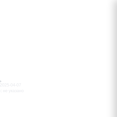
тович
Ь
2025-04-07
о
:
не указано