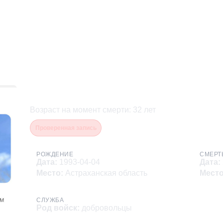
Бакутов Махабат Сибага
Возраст на момент смерти
:
32
лет
Проверенная запись
РОЖДЕНИЕ
СМЕРТ
Дата
:
1993-04-04
Дата
:
Место
:
Астраханская область
Мест
СЛУЖБА
Род войск
:
добровольцы