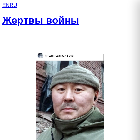
EN
RU
Жертвы войны