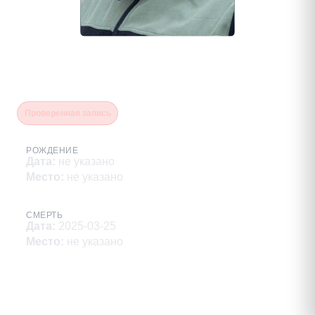
Бальжинимаев Юрий
Витальевич
Проверенная запись
РОЖДЕНИЕ
Дата
:
не указано
Место
:
не указано
СМЕРТЬ
Дата
:
2025-03-25
Место
:
не указано