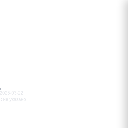
сандрович
Ь
2025-03-22
о
:
не указано