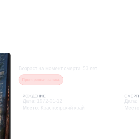
Баранов Владимир Алек
Возраст на момент смерти
:
53
лет
Проверенная запись
РОЖДЕНИЕ
СМЕРТ
Дата
:
1972-01-12
Дата
:
Место
:
Красноярский край
Мест