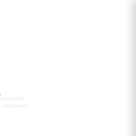
димирович
Ь
2025-04-08
о
:
не указано