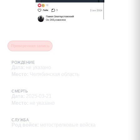
Байталюк Иван Михайлович
Проверенная запись
РОЖДЕНИЕ
Дата
:
не указано
Место
:
Челябинская область
СМЕРТЬ
Дата
:
2025-03-21
Место
:
не указано
СЛУЖБА
Род войск
:
мотострелковые войска