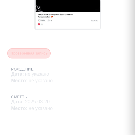
Базанов Руслан
Проверенная запись
РОЖДЕНИЕ
Дата
:
не указано
Место
:
не указано
СМЕРТЬ
Дата
:
2025-03-20
Место
:
не указано