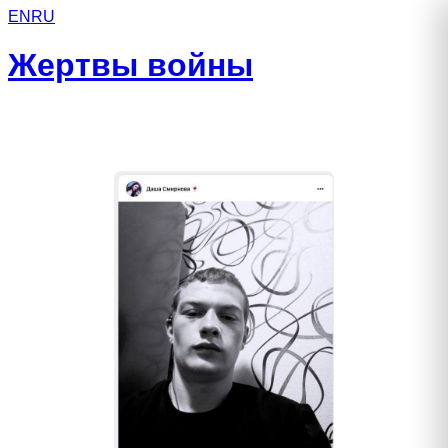
EN
RU
Жертвы войны