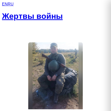
EN
RU
Жертвы войны