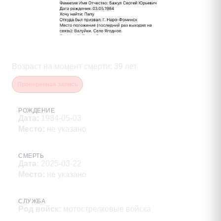
Бажул Сергей Юрьевич
Возраст на момент смерти
:
39
лет
Проверенная запись
РОЖДЕНИЕ
Дата
:
1984-05-03
Место
:
не указано
СМЕРТЬ
Дата
:
2025-03-22
Место
:
не указано
СЛУЖБА
Род войск
:
мотострелковые войска