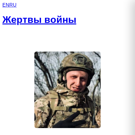
EN
RU
Жертвы войны