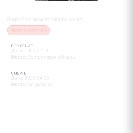
Беликов Максим Вадимович
Возраст на момент смерти
:
33
лет
Проверенная запись
РОЖДЕНИЕ
Дата
:
1992-02-11
Место
:
Костромская область
СМЕРТЬ
Дата
:
2025-04-06
Место
:
не указано