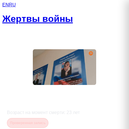
EN
RU
Жертвы войны
Белобородов Алексей
Вячеславович
Возраст на момент смерти
:
23
лет
Проверенная запись