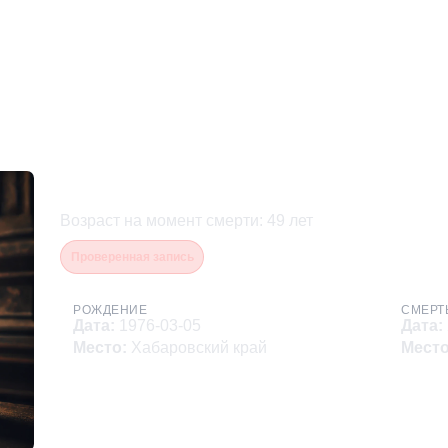
Белов Павел Сергеевич
Возраст на момент смерти
:
49
лет
Проверенная запись
РОЖДЕНИЕ
СМЕРТ
Дата
:
1976-03-05
Дата
:
Место
:
Хабаровский край
Мест